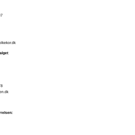
87
olkekor.dk
alget
:
78
en.dk
relsen: