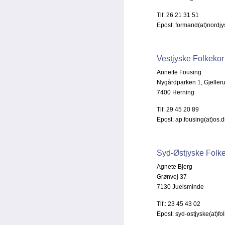
Tlf. 26 21 31 51
Epost: formand(at)nordjy
Vestjyske Folkekor
Annette Fousing
Nygårdparken 1, Gjeller
7400 Herning
Tlf. 29 45 20 89
Epost: ap.fousing(at)os.d
Syd-Østjyske Folk
Agnete Bjerg
Grønvej 37
7130 Juelsminde
Tlf.: 23 45 43 02
Epost: syd-ostjyske(at)fo