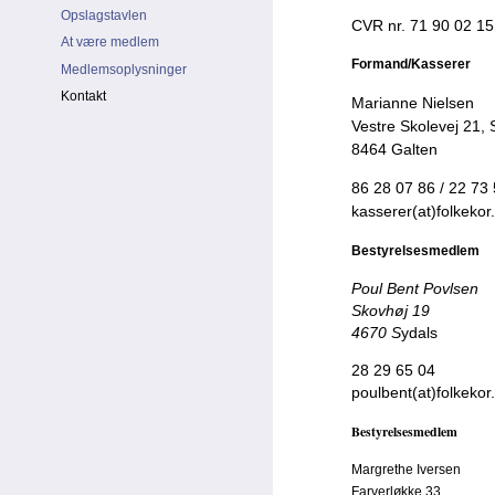
Opslagstavlen
CVR nr. 71 90 02 15
At være medlem
Formand/Kasserer
Medlemsoplysninger
Kontakt
Marianne Nielsen
Vestre Skolevej 21, 
8464 Galten
86 28 07 86 / 22 73
kasserer(at)folkekor
Bestyrelsesmedlem
Poul Bent Povlsen
Skovhøj 19
4670 S
ydals
28 29 65 04
poulbent(at)folkekor
Bestyrelsesmedlem
Margrethe Iversen
Farverløkke 33