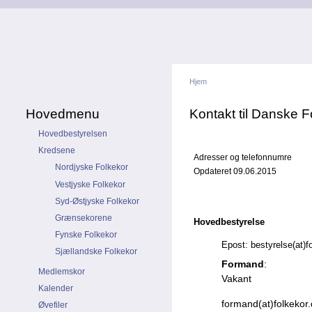
Hjem
Hovedmenu
Kontakt til Danske F
Hovedbestyrelsen
Kredsene
Adresser og telefonnumre
Nordjyske Folkekor
Opdateret 09.06.2015
Vestjyske Folkekor
Syd-Østjyske Folkekor
Grænsekorene
Hovedbestyrelse
Fynske Folkekor
Epost: bestyrelse(at)f
Sjællandske Folkekor
Formand
:
Medlemskor
Vakant
Kalender
formand(at)folkekor.
Øvefiler