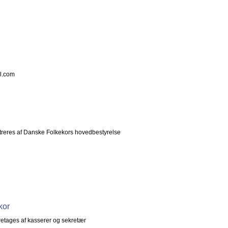
l.com
treres af Danske Folkekors hovedbestyrelse
kor
tages af kasserer og sekretær