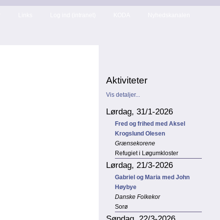
r
Links
Log ind (intranet)
KODA
Nyhedskanalen
Aktiviteter
Vis detaljer...
Lørdag, 31/1-2026
Fred og frihed med Aksel
Krogslund Olesen
Grænsekorene
Refugiet i Løgumkloster
Lørdag, 21/3-2026
Gabriel og Maria med John
Høybye
Danske Folkekor
Sorø
Søndag, 22/3-2026