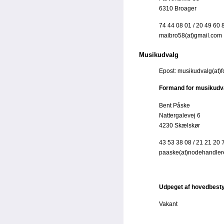
6310 Broager
74 44 08 01 / 20 49 60 
maibro58(at)gmail.com
Musikudvalg
Epost: musikudvalg(at)f
Formand for musikudv
Bent Påske
Nattergalevej 6
4230 Skælskør
43 53 38 08 / 21 21 20 
paaske(at)nodehandler
Udpeget af hovedbesty
Vakant