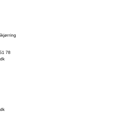
Skjørring
 51 78
.dk
.dk