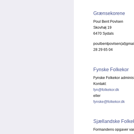
Grænsekorene
Poul Bent Povlsen
Skovhøj 19
6470 Sydals
poulbentpovlsen(at)gmai
28 29 65 04
Fynske Folkekor
Fynske Folkekor adminis
Kontakt:
fyn@folkekor.dk
eller
fynske@folkekor.dk
Sjællandske Folke
Formandens opgaver vare