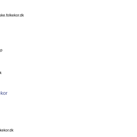
ske.folkekor.dk
up
k
ekor
lkekor.dk