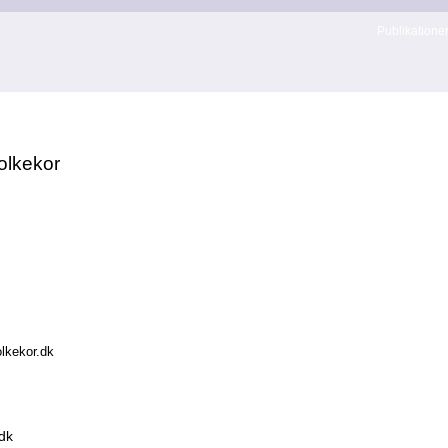
Publikatione
olkekor
olkekor.dk
dk