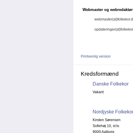
Webmaster og webredaktør
webmaster(at)folkekor.
opdateringer(at)folkekor
Printvenlig version
Kredsformænd
Danske Folkekor
Vakant
Nordjyske Folkeko
Kirsten Sørensen
Sofiehøj 10, st.tv.
9000 Aalborg