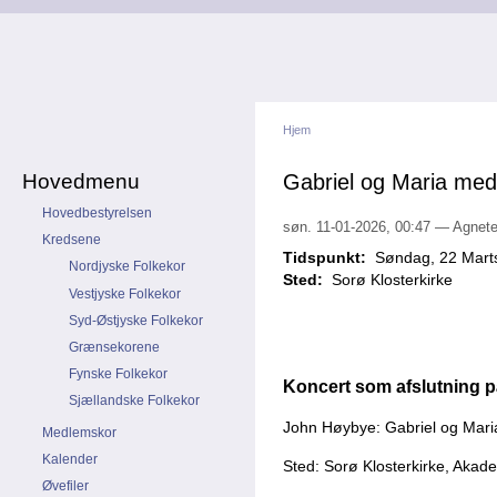
Hjem
Hovedmenu
Gabriel og Maria med
Hovedbestyrelsen
søn. 11-01-2026, 00:47 — Agnete
Kredsene
Tidspunkt:
Søndag, 22 Marts
Nordjyske Folkekor
Sted:
Sorø Klosterkirke
Vestjyske Folkekor
Syd-Østjyske Folkekor
Grænsekorene
Fynske Folkekor
Koncert som afslutning 
Sjællandske Folkekor
John Høybye: Gabriel og Mari
Medlemskor
Kalender
Sted: Sorø Klosterkirke, Aka
Øvefiler