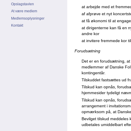
Opslagstavlen
at arbejde med et fremmed
At være medlem
af afprøve et nyt koncerts
Medlemsoplysninger
at få økonomi til at enga
Kontakt
at dirigenterne kan få en 
andre kor
at invitere fremmede kor t
Forudsætning
Det er en forudsætning, at
medlemmer af Danske Folk
kontingentår.
Tilskuddet fastsættes ud fr
Tilskud kan opnås, foruds
hjemmesider tydeligt nævn
Tilskud kan opnås, forudsat
arrangement i invitationsm
opmærksom på, at Danske 
Bevilget tilskud meddeles 
udbetales umiddelbart eft