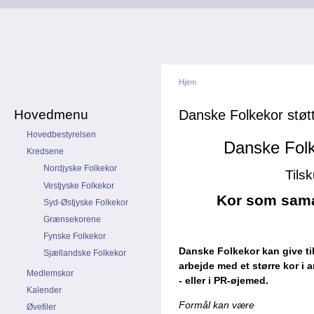
Hjem
Hovedmenu
Danske Folkekor støt
Hovedbestyrelsen
Danske Folke
Kredsene
Nordjyske Folkekor
Tilsk
Vestjyske Folkekor
Kor som sama
Syd-Østjyske Folkekor
Grænsekorene
Fynske Folkekor
Danske Folkekor kan give til
Sjællandske Folkekor
arbejde med et større kor i
Medlemskor
- eller i PR-øjemed.
Kalender
Formål kan være
Øvefiler